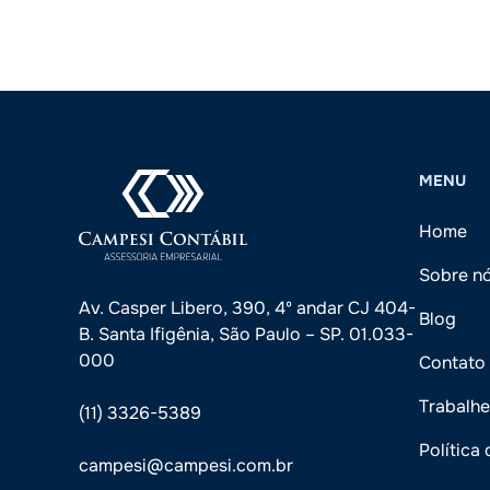
MENU
Home
Sobre n
Av. Casper Libero, 390, 4º andar CJ 404-
Blog
B. Santa Ifigênia, São Paulo – SP. 01.033-
000
Contato
Trabalh
(11) 3326-5389
Política
campesi@campesi.com.br