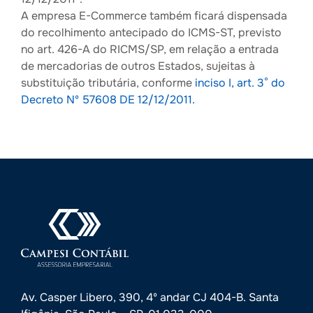
A empresa E-Commerce também ficará dispensada
do recolhimento antecipado do ICMS-ST, previsto
no art. 426-A do RICMS/SP, em relação a entrada
de mercadorias de outros Estados, sujeitas à
substituição tributária, conforme
inciso I, art. 3° do
Decreto Nº 57608 DE 12/12/2011.
Av. Casper Libero, 390, 4º andar CJ 404-B. Santa