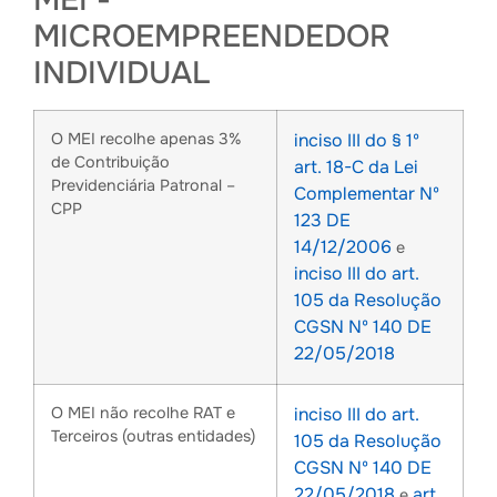
MEI -
MICROEMPREENDEDOR
INDIVIDUAL
O MEI recolhe apenas 3%
inciso III do § 1º
de Contribuição
art. 18-C da Lei
Previdenciária Patronal –
Complementar Nº
CPP
123 DE
14/12/2006
e
inciso III do art.
105 da Resolução
CGSN Nº 140 DE
22/05/2018
O MEI não recolhe RAT e
inciso III do art.
Terceiros (outras entidades)
105 da Resolução
CGSN Nº 140 DE
22/05/2018
art.
e