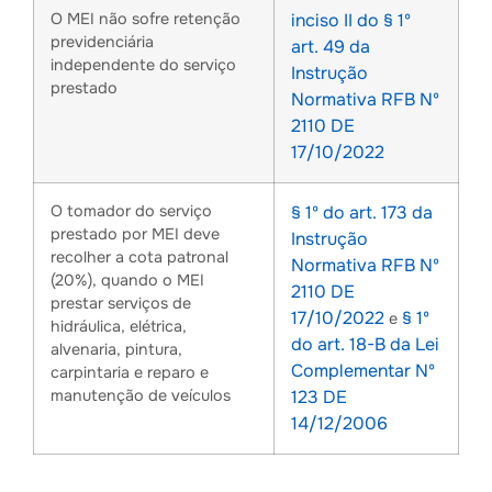
O MEI não sofre retenção
inciso II do § 1º
previdenciária
art. 49 da
independente do serviço
Instrução
prestado
Normativa RFB Nº
2110 DE
17/10/2022
O tomador do serviço
§ 1º do art. 173 da
prestado por MEI deve
Instrução
recolher a cota patronal
Normativa RFB Nº
(20%), quando o MEI
2110 DE
prestar serviços de
17/10/2022
§ 1º
e
hidráulica, elétrica,
do art. 18-B da Lei
alvenaria, pintura,
Complementar Nº
carpintaria e reparo e
manutenção de veículos
123 DE
14/12/2006