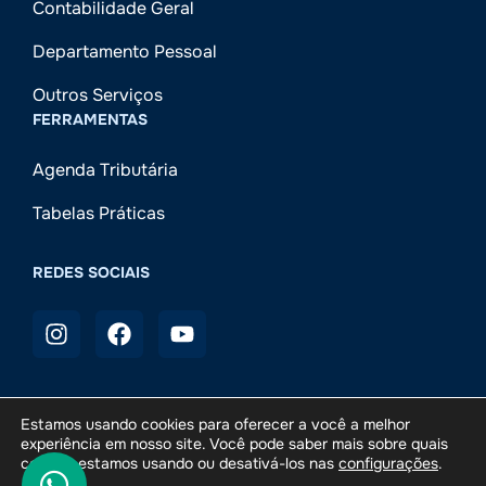
Contabilidade Geral
Departamento Pessoal
Outros Serviços
FERRAMENTAS
Agenda Tributária
Tabelas Práticas
REDES SOCIAIS
Estamos usando cookies para oferecer a você a melhor
experiência em nosso site. Você pode saber mais sobre quais
Campesi Contábil
© 2025 — Todos os direitos reservados.
cookies estamos usando ou desativá-los nas
configurações
.
Desenvolvido por
Meu Marketing Contábil