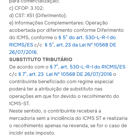
para comercialização;
c) CFOP: 3.102;
d) CST: X51 (Diferimento);
e) Informações Complementares: Operação
acobertada por diferimento conforme Diferimento
do ICMS, conforme o
§ 5° do art. 530-L-R-I do
RICMS/ES
c/c
§ 5°, art. 23 da Lei Nº 10568 DE
26/07/2016
.
SUBSTITUTO TRIBUTÁRIO
De acordo com o
§ 7°, art. 530-L-R-I do RICMS/ES
c/c
§ 7°, art. 23 Lei Nº 10568 DE 26/07/2016
o
contribuinte beneficiado com regime especial
poderá ter a atribuição de substituto nas
operações em que for devido o recolhimento do
ICMS-ST.
Neste sentido, o contribuinte receberá a
mercadoria sem a incidência do ICMS ST e realizaria
o recolhimento apenas na revenda, se for o caso de
incidir este imposto.