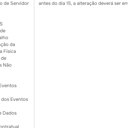
 de Servidor
antes do dia 15, a alteração deverá ser e
PS
 de
alho
ação da
a Física
 de
s Não
Eventos
 dos Eventos
e Dados
ontratual