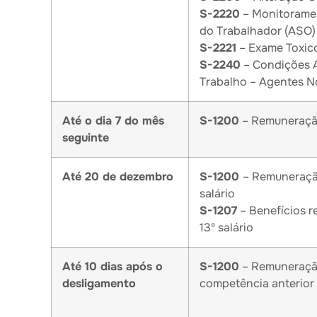
S-2220
– Monitorame
do Trabalhador (ASO)
S-2221
– Exame Toxic
S-2240
– Condições 
Trabalho – Agentes N
Até o dia 7 do mês
S-1200
– Remuneraç
seguinte
Até 20 de dezembro
S-1200
– Remuneraçã
salário
S-1207
– Benefícios r
13º salário
Até 10 dias após o
S-1200
– Remuneraçã
desligamento
competência anterior