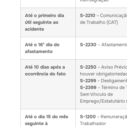
Até o primeiro dia
S-2210
– Comunicação
útil seguinte ao
de Trabalho (CAT)
acidente
Até o 16º dia do
S-2230
– Afastament
afastamento
Até 10 dias após a
S-2250
– Aviso Prévi
ocorrência do fato
houver obrigatorieda
S-2299
– Desligamen
S-2399
– Término de 
Sem Vínculo de
Emprego/Estatutário 
Até o dia 15 do mês
S-1200
– Remuneraçã
seguinte à
Trabalhador