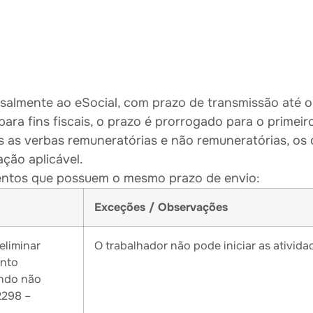
almente ao eSocial, com prazo de transmissão até o
ara fins fiscais, o prazo é prorrogado para o primeir
 as verbas remuneratórias e não remuneratórias, os
ação aplicável.
entos que possuem o mesmo prazo de envio:
Exceções / Observações
eliminar
O trabalhador não pode iniciar as ativid
nto
ando não
2298 –