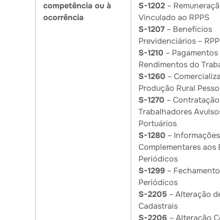
competência ou à
S-1202
– Remuneração
ocorrência
Vinculado ao RPPS
S-1207
– Benefícios
Previdenciários – RP
S-1210
– Pagamentos
Rendimentos do Trab
S-1260
– Comercializ
Produção Rural Pesso
S-1270
– Contratação
Trabalhadores Avulso
Portuários
S-1280
– Informações
Complementares aos 
Periódicos
S-1299
– Fechamento
Periódicos
S-2205
– Alteração d
Cadastrais
S-2206
– Alteração C