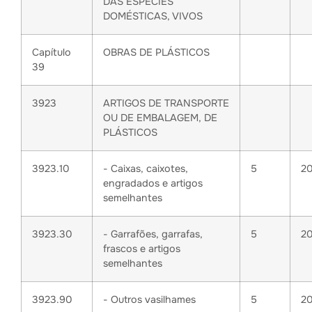
DAS ESPÉCIES
DOMÉSTICAS, VIVOS
Capítulo
OBRAS DE PLÁSTICOS
39
3923
ARTIGOS DE TRANSPORTE
OU DE EMBALAGEM, DE
PLÁSTICOS
3923.10
- Caixas, caixotes,
5
2
engradados e artigos
semelhantes
3923.30
- Garrafões, garrafas,
5
2
frascos e artigos
semelhantes
3923.90
- Outros vasilhames
5
2