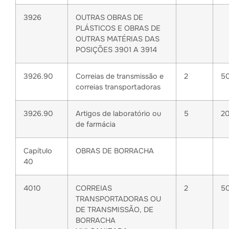
3926
OUTRAS OBRAS DE
PLÁSTICOS E OBRAS DE
OUTRAS MATÉRIAS DAS
POSIÇÕES 3901 A 3914
3926.90
Correias de transmissão e
2
5
correias transportadoras
3926.90
Artigos de laboratório ou
5
2
de farmácia
Capítulo
OBRAS DE BORRACHA
40
4010
CORREIAS
2
5
TRANSPORTADORAS OU
DE TRANSMISSÃO, DE
BORRACHA