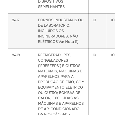
DISPOSITIVOS
SEMELHANTES
8417
FORNOS INDUSTRIAIS OU
10
1
DE LABORATÓRIO,
INCLUÍDOS OS
INCINERADORES, NÃO
ELÉTRICOS Ver Nota (1)
8418
REFRIGERADORES,
10
1
CONGELADORES
("FREEZERS") E OUTROS
MATERIAIS, MÁQUINAS E
APARELHOS PARA A
PRODUÇÃO DE FRIO, COM
EQUIPAMENTO ELÉTRICO
OU OUTRO; BOMBAS DE
CALOR, EXCLUÍDAS AS
MÁQUINAS E APARELHOS
DE AR-CONDICIONADO
DA POSIÇÃO 8415