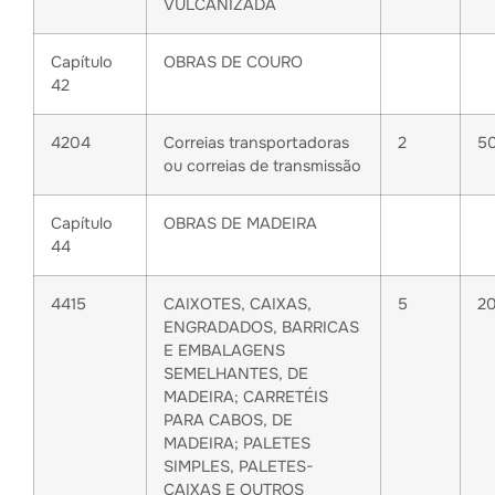
VULCANIZADA
Capítulo
OBRAS DE COURO
42
4204
Correias transportadoras
2
5
ou correias de transmissão
Capítulo
OBRAS DE MADEIRA
44
4415
CAIXOTES, CAIXAS,
5
2
ENGRADADOS, BARRICAS
E EMBALAGENS
SEMELHANTES, DE
MADEIRA; CARRETÉIS
PARA CABOS, DE
MADEIRA; PALETES
SIMPLES, PALETES-
CAIXAS E OUTROS