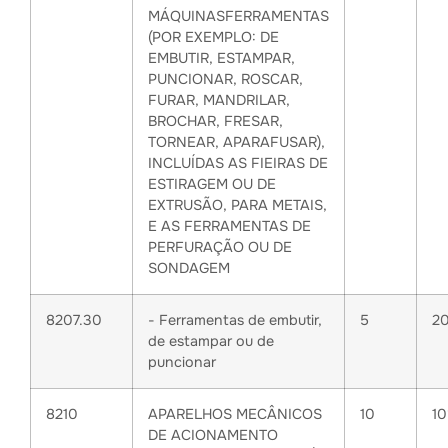
MÁQUINASFERRAMENTAS
(POR EXEMPLO: DE
EMBUTIR, ESTAMPAR,
PUNCIONAR, ROSCAR,
FURAR, MANDRILAR,
BROCHAR, FRESAR,
TORNEAR, APARAFUSAR),
INCLUÍDAS AS FIEIRAS DE
ESTIRAGEM OU DE
EXTRUSÃO, PARA METAIS,
E AS FERRAMENTAS DE
PERFURAÇÃO OU DE
SONDAGEM
8207.30
- Ferramentas de embutir,
5
2
de estampar ou de
puncionar
8210
APARELHOS MECÂNICOS
10
1
DE ACIONAMENTO