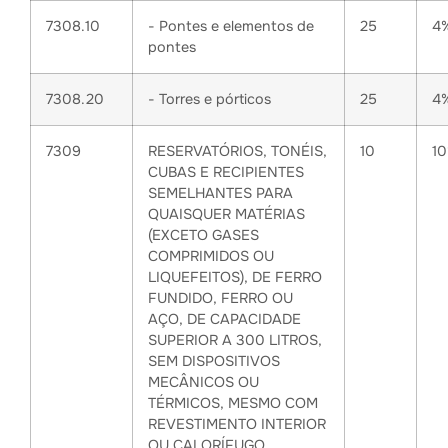
7308.10
- Pontes e elementos de
25
4
pontes
7308.20
- Torres e pórticos
25
4
7309
RESERVATÓRIOS, TONÉIS,
10
1
CUBAS E RECIPIENTES
SEMELHANTES PARA
QUAISQUER MATÉRIAS
(EXCETO GASES
COMPRIMIDOS OU
LIQUEFEITOS), DE FERRO
FUNDIDO, FERRO OU
AÇO, DE CAPACIDADE
SUPERIOR A 300 LITROS,
SEM DISPOSITIVOS
MECÂNICOS OU
TÉRMICOS, MESMO COM
REVESTIMENTO INTERIOR
OU CALORÍFUGO