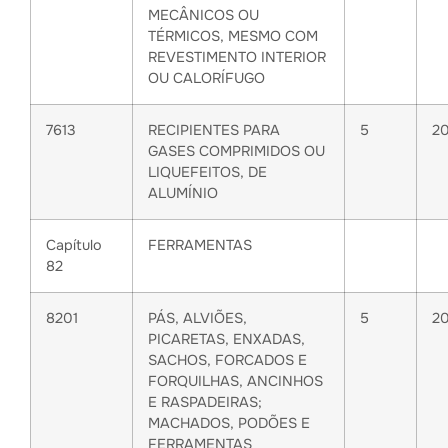
MECÂNICOS OU
TÉRMICOS, MESMO COM
REVESTIMENTO INTERIOR
OU CALORÍFUGO
7613
RECIPIENTES PARA
5
2
GASES COMPRIMIDOS OU
LIQUEFEITOS, DE
ALUMÍNIO
Capítulo
FERRAMENTAS
82
8201
PÁS, ALVIÕES,
5
2
PICARETAS, ENXADAS,
SACHOS, FORCADOS E
FORQUILHAS, ANCINHOS
E RASPADEIRAS;
MACHADOS, PODÕES E
FERRAMENTAS