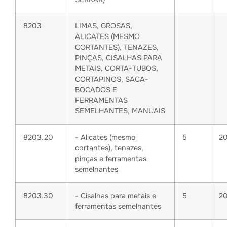
8203
LIMAS, GROSAS,
ALICATES (MESMO
CORTANTES), TENAZES,
PINÇAS, CISALHAS PARA
METAIS, CORTA-TUBOS,
CORTAPINOS, SACA-
BOCADOS E
FERRAMENTAS
SEMELHANTES, MANUAIS
8203.20
- Alicates (mesmo
5
2
cortantes), tenazes,
pinças e ferramentas
semelhantes
8203.30
- Cisalhas para metais e
5
2
ferramentas semelhantes