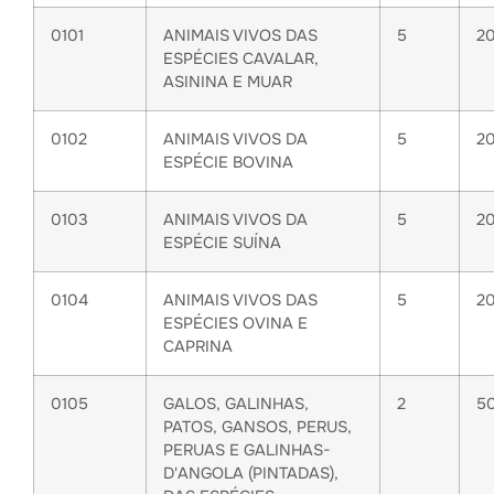
0101
ANIMAIS VIVOS DAS
5
2
ESPÉCIES CAVALAR,
ASININA E MUAR
0102
ANIMAIS VIVOS DA
5
2
ESPÉCIE BOVINA
0103
ANIMAIS VIVOS DA
5
2
ESPÉCIE SUÍNA
0104
ANIMAIS VIVOS DAS
5
2
ESPÉCIES OVINA E
CAPRINA
0105
GALOS, GALINHAS,
2
5
PATOS, GANSOS, PERUS,
PERUAS E GALINHAS-
D'ANGOLA (PINTADAS),