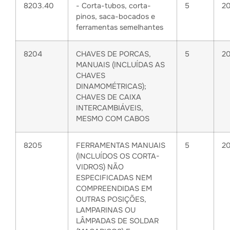
8203.40
- Corta-tubos, corta-
5
2
pinos, saca-bocados e
ferramentas semelhantes
8204
CHAVES DE PORCAS,
5
2
MANUAIS (INCLUÍDAS AS
CHAVES
DINAMOMÉTRICAS);
CHAVES DE CAIXA
INTERCAMBIÁVEIS,
MESMO COM CABOS
8205
FERRAMENTAS MANUAIS
5
2
(INCLUÍDOS OS CORTA-
VIDROS) NÃO
ESPECIFICADAS NEM
COMPREENDIDAS EM
OUTRAS POSIÇÕES,
LAMPARINAS OU
LÂMPADAS DE SOLDAR