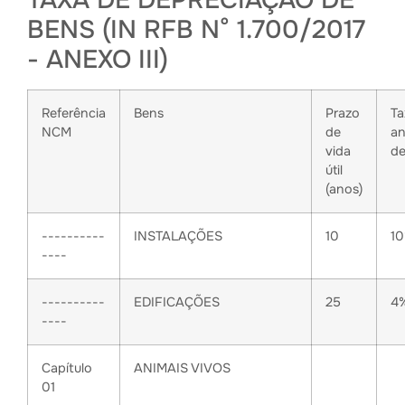
TAXA DE DEPRECIAÇÃO DE
BENS (IN RFB N° 1.700/2017
- ANEXO III)
Referência
Bens
Prazo
Ta
NCM
de
an
vida
de
útil
(anos)
----------
INSTALAÇÕES
10
1
----
----------
EDIFICAÇÕES
25
4
----
Capítulo
ANIMAIS VIVOS
01