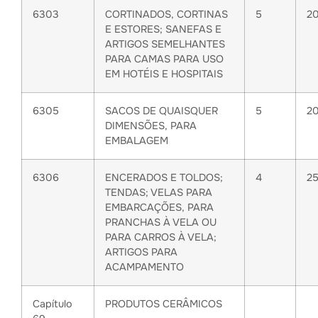
6303
CORTINADOS, CORTINAS
5
2
E ESTORES; SANEFAS E
ARTIGOS SEMELHANTES
PARA CAMAS PARA USO
EM HOTÉIS E HOSPITAIS
6305
SACOS DE QUAISQUER
5
2
DIMENSÕES, PARA
EMBALAGEM
6306
ENCERADOS E TOLDOS;
4
2
TENDAS; VELAS PARA
EMBARCAÇÕES, PARA
PRANCHAS À VELA OU
PARA CARROS À VELA;
ARTIGOS PARA
ACAMPAMENTO
Capítulo
PRODUTOS CERÂMICOS