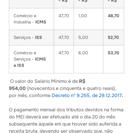
- R$
- R$
- R$
Comércio e
47,70
1,00
48,70
Industria -
ICMS
Serviços -
ISS
47,70
5,00
52,70
Comércio e
47,70
6,00
53,70
Serviços -
ICMS
e ISS
O valor do Salário Mínimo é de
R$
954,00
(novecentos e cinquenta e quatro reais),
por mês, conforme
Decreto nº 9.255, de 29.12.2017
.
O pagamento mensal dos tributos devidos na forma
do MEI deverá ser efetuado até o dia 20 do mês
subsequente àquele em que houver sido auferida a
receita bruta, devendo ser observado que, não