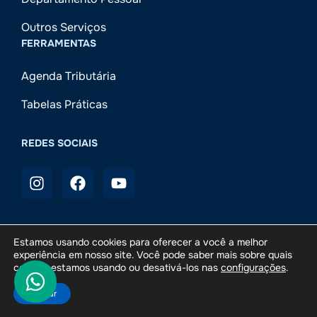
Outros Serviços
FERRAMENTAS
Agenda Tributária
Tabelas Práticas
REDES SOCIAIS
Estamos usando cookies para oferecer a você a melhor
experiência em nosso site. Você pode saber mais sobre quais
Campesi Contábil
© 2025 — Todos os direitos reservados.
cookies estamos usando ou desativá-los nas
configurações
.
Desenvolvido por
Meu Marketing Contábil
Aceitar