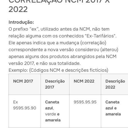
CORRELAÇÃO NCM 2017 X
2022
Introdução:
O prefixo “ex”, utilizado antes da NCM, não tem
relação alguma com os conhecidos "Ex-Tarifários".
Ele apenas indica que a mudança (correlação)
correspondente a nova versão considerou (alterou)
apenas alguns dos produtos abrangidos pela NCM
versão 2017, e não sua totalidade.
Exemplo: (Códigos NCM e descrições fictícios)
NCM 2017
Descrição
NCM 2022
Descrição
2017
2022
Ex
Caneta
9595.95.95
Caneta
9595.95.90
azul
,
azul e
verde
e
amarela
amarela