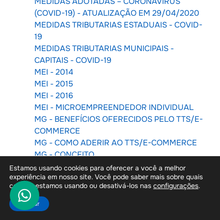
MEDIDAS ADOTADAS – CORONAVIRUS
(COVID-19) - ATUALIZAÇÃO EM 29/04/2020
MEDIDAS TRIBUTARIAS ESTADUAIS - COVID-
19
MEDIDAS TRIBUTARIAS MUNICIPAIS -
CAPITAIS - COVID-19
MEI - 2014
MEI - 2015
MEI - 2016
MEI - MICROEMPREENDEDOR INDIVIDUAL
MG - BENEFÍCIOS OFERECIDOS PELO TTS/E-
COMMERCE
MG - COMO ADERIR AO TTS/E-COMMERCE
MG - CONCEITO
MG - DANFE RELATIVO À NF-E DA
Estamos usando cookies para oferecer a você a melhor
experiência em nosso site. Você pode saber mais sobre quais
OPERAÇÃO DE DEVOLUÇÃO DA
cookies estamos usando ou desativá-los nas
configurações
.
MERCADORIA OU DE RETORNO DE
MERCADORIA NÃO ENTREGUE
Aceitar
MG - DANFE RELATIVO À NF-E DA