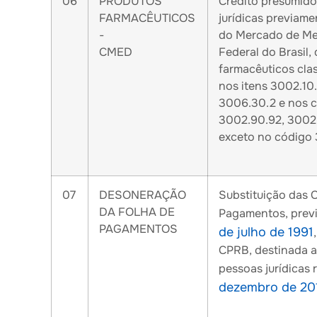
06
PRODUTOS
Crédito presumido
FARMACÊUTICOS
jurídicas previam
-
do Mercado de Med
CMED
Federal do Brasil,
farmacêuticos cla
nos itens 3002.10.
3006.30.2 e nos c
3002.90.92, 3002.
exceto no código
07
DESONERAÇÃO
Substituição das C
DA FOLHA DE
Pagamentos, previst
PAGAMENTOS
de julho de 1991
CPRB, destinada a
pessoas jurídicas r
dezembro de 20