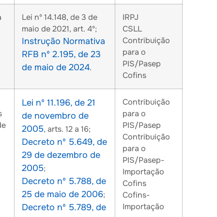
a
Lei nº 14.148, de 3 de
IRPJ
maio de 2021, art. 4º;
CSLL
Contribuição
Instrução Normativa
para o
RFB nº 2.195, de 23
PIS/Pasep
de maio de 2024
.
Cofins
Contribuição
Lei nº 11.196, de 21
s
para o
de novembro de
de
PIS/Pasep
2005
, arts. 12 a 16;
Contribuição
Decreto nº 5.649, de
para o
29 de dezembro de
PIS/Pasep-
2005
;
Importação
Decreto nº 5.788, de
Cofins
25 de maio de 2006
;
Cofins-
Importação
Decreto nº 5.789, de