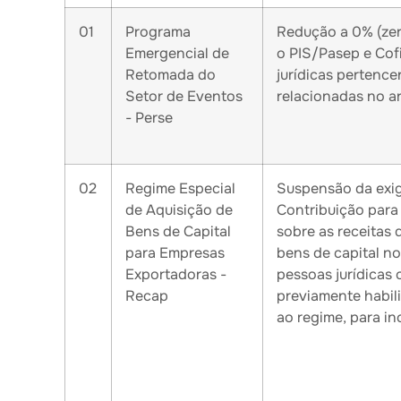
01
Programa
Redução a 0% (zer
Emergencial de
o PIS/Pasep e Cofi
Retomada do
jurídicas pertence
Setor de Eventos
relacionadas no art
- Perse
02
Regime Especial
Suspensão da exig
de Aquisição de
Contribuição para
Bens de Capital
sobre as receitas
para Empresas
bens de capital n
Exportadoras -
pessoas jurídicas
Recap
previamente habili
ao regime, para in