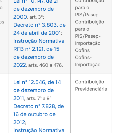
s
Contribuição
Lei nº 10.147, de 21
ão
para o
de dezembro de
PIS/Pasep
2000
, art. 3º;
os
Contribuição
Decreto nº 3.803, de
para o
24 de abril de 2001
;
PIS/Pasep-
Instrução Normativa
Importação
RFB nº 2.121, de 15
Cofins
de dezembro de
Cofins-
Importação
2022
, arts. 460 a 476.
Contribuição
Lei nº 12.546, de 14
Previdenciária
de dezembro de
2011
, arts. 7º a 9º;
Decreto nº 7.828, de
16 de outubro de
2012
;
Instrução Normativa