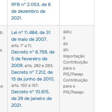
RFB nº 2.053, de 6
de dezembro de
2021
.
p,
IRPJ
Lei nº 11.484, de 31
II
de maio de 2007
,
IPI
arts. 1º a 11;
os
IPI-
Decreto nº 6.759, de
Importação
5 de fevereiro de
Contribuição
2009
, arts. 282 e 283;
para o
Decreto nº 7.212, de
PIS/Pasep
15 de junho de 2010
,
Contribuição
arts. 150 a 157;
os
para o
Decreto nº 10.615,
PIS/Pasep-
de 29 de janeiro de
2021
;