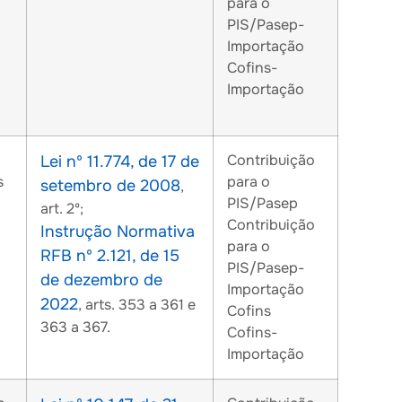
para o
PIS/Pasep-
Importação
Cofins-
Importação
Contribuição
Lei nº 11.774, de 17 de
s
para o
setembro de 2008
,
PIS/Pasep
art. 2º;
Contribuição
Instrução Normativa
para o
RFB nº 2.121, de 15
PIS/Pasep-
de dezembro de
Importação
2022
, arts. 353 a 361 e
Cofins
363 a 367.
Cofins-
Importação