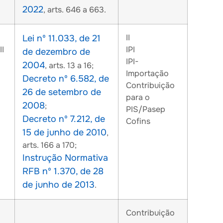
2022
, arts. 646 a 663.
II
Lei nº 11.033, de 21
II
IPI
de dezembro de
IPI-
2004
, arts. 13 a 16;
Importação
Decreto nº 6.582, de
Contribuição
26 de setembro de
para o
2008
;
PIS/Pasep
Decreto nº 7.212, de
Cofins
15 de junho de 2010
,
arts. 166 a 170;
Instrução Normativa
RFB nº 1.370, de 28
de junho de 2013
.
Contribuição