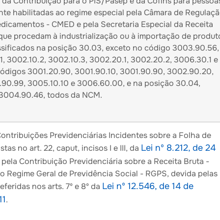
 da Contribuição para o PIS/Pasep e da Cofins para pessoa
ente habilitadas ao regime especial pela Câmara de Regulaç
icamentos - CMED e pela Secretaria Especial da Receita
 que procedam à industrialização ou à importação de produt
ssificados na posição 30.03, exceto no código 3003.90.56,
1, 3002.10.2, 3002.10.3, 3002.20.1, 3002.20.2, 3006.30.1 e
ódigos 3001.20.90, 3001.90.10, 3001.90.90, 3002.90.20,
90.99, 3005.10.10 e 3006.60.00, e na posição 30.04,
 3004.90.46, todos da NCM.
ontribuições Previdenciárias Incidentes sobre a Folha de
Lei nº 8.212, de 24
as no art. 22, caput, incisos I e III, da
, pela Contribuição Previdenciária sobre a Receita Bruta -
o Regime Geral de Previdência Social - RGPS, devida pelas
Lei nº 12.546, de 14 de
eferidas nos arts. 7º e 8º da
11
.