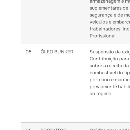
armazenagem e mo
suplementares de 
segurança e de mo
veículos e embarc
trabalhadores, in
Profissional.
05
ÓLEO BUNKER
Suspensão da exig
Contribuição para
sobre a receita d
combustível do ti
portuário e maríti
previamente habili
ao regime.