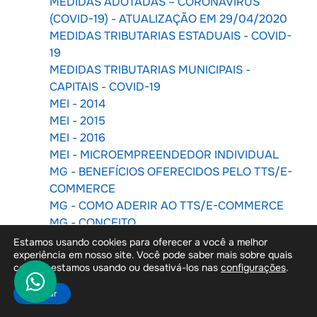
MEDIDAS ADOTADAS – CORONAVIRUS
(COVID-19) - ATUALIZAÇÃO EM 29/04/2020
MEDIDAS TRIBUTARIAS ESTADUAIS - COVID-
19
MEDIDAS TRIBUTARIAS MUNICIPAIS -
CAPITAIS - COVID-19
MEI - 2014
MEI - 2015
MEI - 2016
MEI - MICROEMPREENDEDOR INDIVIDUAL
MG - BENEFÍCIOS OFERECIDOS PELO TTS/E-
COMMERCE
MG - COMO ADERIR AO TTS/E-COMMERCE
MG - CONCEITO
MG - DANFE RELATIVO À NF-E DA
Estamos usando cookies para oferecer a você a melhor
experiência em nosso site. Você pode saber mais sobre quais
OPERAÇÃO DE DEVOLUÇÃO DA
cookies estamos usando ou desativá-los nas
configurações
.
MERCADORIA OU DE RETORNO DE
MERCADORIA NÃO ENTREGUE
Aceitar
MG - DANFE RELATIVO À NF-E DA