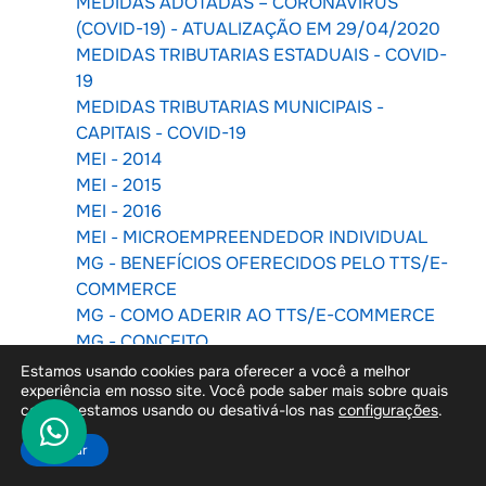
MEDIDAS ADOTADAS – CORONAVIRUS
(COVID-19) - ATUALIZAÇÃO EM 29/04/2020
MEDIDAS TRIBUTARIAS ESTADUAIS - COVID-
19
MEDIDAS TRIBUTARIAS MUNICIPAIS -
CAPITAIS - COVID-19
MEI - 2014
MEI - 2015
MEI - 2016
MEI - MICROEMPREENDEDOR INDIVIDUAL
MG - BENEFÍCIOS OFERECIDOS PELO TTS/E-
COMMERCE
MG - COMO ADERIR AO TTS/E-COMMERCE
MG - CONCEITO
MG - DANFE RELATIVO À NF-E DA
Estamos usando cookies para oferecer a você a melhor
experiência em nosso site. Você pode saber mais sobre quais
OPERAÇÃO DE DEVOLUÇÃO DA
cookies estamos usando ou desativá-los nas
configurações
.
MERCADORIA OU DE RETORNO DE
MERCADORIA NÃO ENTREGUE
Aceitar
MG - DANFE RELATIVO À NF-E DA