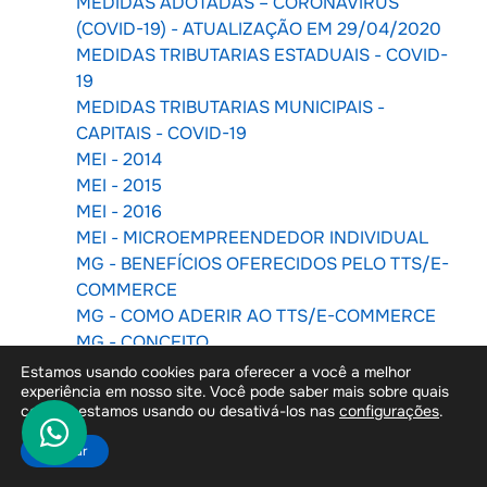
MEDIDAS ADOTADAS – CORONAVIRUS
(COVID-19) - ATUALIZAÇÃO EM 29/04/2020
MEDIDAS TRIBUTARIAS ESTADUAIS - COVID-
19
MEDIDAS TRIBUTARIAS MUNICIPAIS -
CAPITAIS - COVID-19
MEI - 2014
MEI - 2015
MEI - 2016
MEI - MICROEMPREENDEDOR INDIVIDUAL
MG - BENEFÍCIOS OFERECIDOS PELO TTS/E-
COMMERCE
MG - COMO ADERIR AO TTS/E-COMMERCE
MG - CONCEITO
MG - DANFE RELATIVO À NF-E DA
Estamos usando cookies para oferecer a você a melhor
experiência em nosso site. Você pode saber mais sobre quais
OPERAÇÃO DE DEVOLUÇÃO DA
cookies estamos usando ou desativá-los nas
configurações
.
MERCADORIA OU DE RETORNO DE
MERCADORIA NÃO ENTREGUE
Aceitar
MG - DANFE RELATIVO À NF-E DA