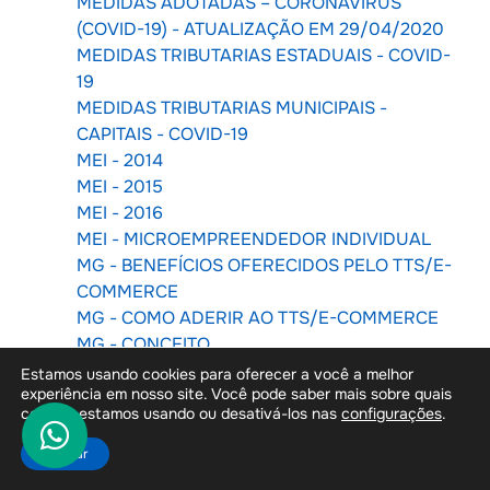
MEDIDAS ADOTADAS – CORONAVIRUS
(COVID-19) - ATUALIZAÇÃO EM 29/04/2020
MEDIDAS TRIBUTARIAS ESTADUAIS - COVID-
19
MEDIDAS TRIBUTARIAS MUNICIPAIS -
CAPITAIS - COVID-19
MEI - 2014
MEI - 2015
MEI - 2016
MEI - MICROEMPREENDEDOR INDIVIDUAL
MG - BENEFÍCIOS OFERECIDOS PELO TTS/E-
COMMERCE
MG - COMO ADERIR AO TTS/E-COMMERCE
MG - CONCEITO
MG - DANFE RELATIVO À NF-E DA
Estamos usando cookies para oferecer a você a melhor
experiência em nosso site. Você pode saber mais sobre quais
OPERAÇÃO DE DEVOLUÇÃO DA
cookies estamos usando ou desativá-los nas
configurações
.
MERCADORIA OU DE RETORNO DE
MERCADORIA NÃO ENTREGUE
Aceitar
MG - DANFE RELATIVO À NF-E DA